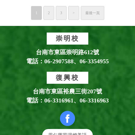
1
2
3
>
最後一頁
崇明校
台南市東區崇明路612號
電話：
06-2907588
、
06-3354955
復興校
台南市東區裕農三街207號
電話：
06-3316961
、
06-3316963