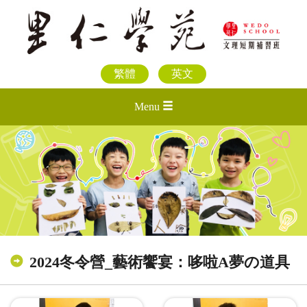
繁體
英文
Menu
2024冬令營_藝術饗宴：哆啦A夢の道具